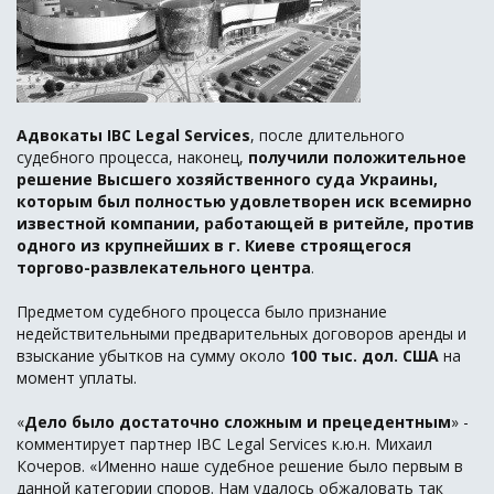
Адвокаты
IBC
Legal
Services
, после длительного
судебного процесса, наконец,
получили положительное
решение Высшего хозяйственного суда Украины,
которым был полностью удовлетворен иск всемирно
известной компании, работающей в ритейле, против
одного из крупнейших в г. Киеве строящегося
торгово-развлекательного центра
.
Предметом судебного процесса было признание
недействительными предварительных договоров аренды и
взыскание убытков на сумму около
100 тыс. дол. США
на
момент уплаты.
«
Дело было достаточно сложным и прецедентным
» -
комментирует партнер IBC Legal Services к.ю.н. Михаил
Кочеров. «Именно наше судебное решение было первым в
данной категории споров. Нам удалось обжаловать так