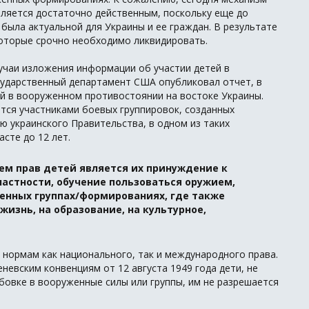
вляется достаточно действенным, поскольку еще до
была актуальной для Украины и ее граждан. В результате
которые срочно необходимо ликвидировать.
учаи изложения информации об участии детей в
сударственный департамент США опубликовал отчет, в
ей в вооруженном противостоянии на востоке Украины.
ются участниками боевых группировок, созданных
ю украинского Правительства, в одном из таких
сте до 12 лет.
м прав детей является их принуждение к
частности, обучение пользоваться оружием,
енных группах/формированиях, где также
жизнь, на образование, на культурное,
 нормам как национального, так и международного права.
еневским конвенциям от 12 августа 1949 года дети, не
бовке в вооруженные силы или группы, им не разрешается