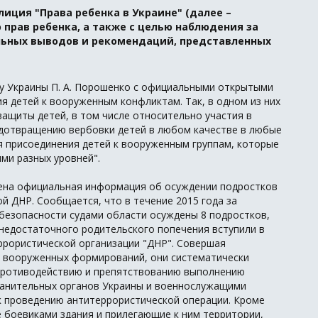
алиция "Права ребенка в Украине" (далее –
прав ребенка, а также с целью наблюдения за
ьных выводов и рекомендаций, представленных
ту Украины П. А. Порошенко с официальными открытыми
 детей к вооруженным конфликтам. Так, в одном из них
 защиты детей, в том числе относительно участия в
едотвращению вербовки детей в любом качестве в любые
 присоединения детей к вооруженным группам, которые
ми разных уровней".
ена официальная информация об осуждении подростков
й ДНР. Сообщается, что в течение 2015 года за
безопасности судами области осуждены 8 подростков,
недостаточного родительского попечения вступили в
рористической организации "ДНР". Совершая
 вооруженных формирований, они систематически
противодействию и препятствованию выполнению
ранительных органов Украины и военнослужащими
к проведению антитеррористической операции. Кроме
 боевиками здания и прилегающие к ним территории,