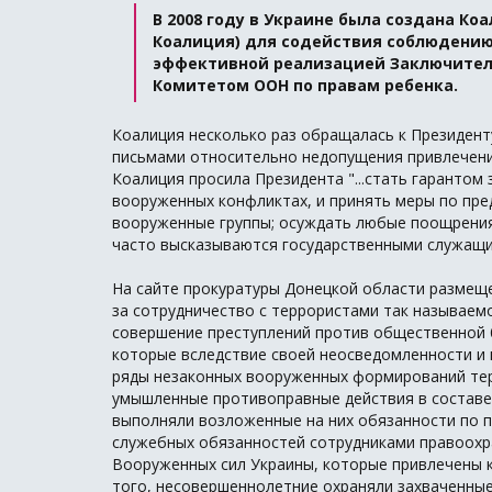
В 2008 году в Украине была создана Ко
Коалиция) для содействия соблюдению 
эффективной реализацией Заключител
Комитетом ООН по правам ребенка.
Коалиция несколько раз обращалась к Президен
письмами относительно недопущения привлечения
Коалиция просила Президента "...стать гарантом
вооруженных конфликтах, и принять меры по пр
вооруженные группы; осуждать любые поощрения
часто высказываются государственными служащи
На сайте прокуратуры Донецкой области размещ
за сотрудничество с террористами так называемо
совершение преступлений против общественной 
которые вследствие своей неосведомленности и 
ряды незаконных вооруженных формирований тер
умышленные противоправные действия в составе
выполняли возложенные на них обязанности по 
служебных обязанностей сотрудниками правоох
Вооруженных сил Украины, которые привлечены 
того, несовершеннолетние охраняли захваченные