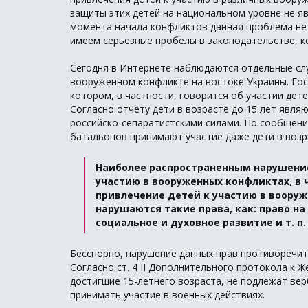
защиты этих детей на национальном уровне не я
момента начала конфликтов данная проблема не 
имеем серьезные пробелы в законодательстве, 
Сегодня в Интернете наблюдаются отдельные сл
вооруженном конфликте на востоке Украины. Го
котором, в частности, говорится об участии дет
Согласно отчету дети в возрасте до 15 лет явля
российско-сепаратистскими силами. По сообщени
батальонов принимают участие даже дети в возра
Наиболее распространенным нарушение
участию в вооруженных конфликтах, в 
привлечение детей к участию в вооруж
нарушаются такие права, как: право на 
социальное и духовное развитие и т. п.
Бесспорно, нарушение данных прав противоречит
Согласно ст. 4 II Дополнительного протокола к Ж
достигшие 15-летнего возраста, не подлежат вер
принимать участие в военных действиях.