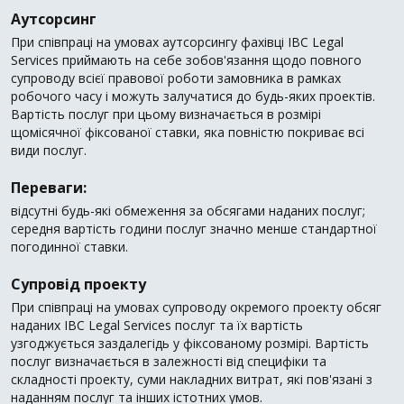
Аутсорсинг
При співпраці на умовах аутсорсингу фахівці IBC Legal
Services приймають на себе зобов'язання щодо повного
супроводу всієї правової роботи замовника в рамках
робочого часу і можуть залучатися до будь-яких проектів.
Вартість послуг при цьому визначається в розмірі
щомісячної фіксованої ставки, яка повністю покриває всі
види послуг.
Переваги:
відсутні будь-які обмеження за обсягами наданих послуг;
середня вартість години послуг значно менше стандартної
погодинної ставки.
Супровід проекту
При співпраці на умовах супроводу окремого проекту обсяг
наданих IBC Legal Services послуг та їх вартість
узгоджується заздалегідь у фіксованому розмірі. Вартість
послуг визначається в залежності від специфіки та
складності проекту, суми накладних витрат, які пов'язані з
наданням послуг та інших істотних умов.