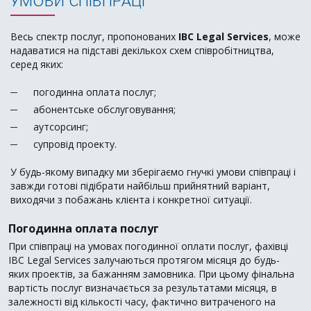
УМОВИ СПІВПРАЦІ
Весь спектр послуг, пропонованих
IBC Legal Services
, може
надаватися на підставі декількох схем співробітництва,
серед яких:
погодинна оплата послуг;
абонентське обслуговування;
аутсорсинг;
супровід проекту.
У будь-якому випадку ми зберігаємо гнучкі умови співпраці і
завжди готові підібрати найбільш прийнятний варіант,
виходячи з побажань клієнта і конкретної ситуації.
Погодинна оплата послуг
При співпраці на умовах погодинної оплати послуг, фахівці
IBC Legal Services залучаються протягом місяця до будь-
яких проектів, за бажанням замовника. При цьому фінальна
вартість послуг визначається за результатами місяця, в
залежності від кількості часу, фактично витраченого на