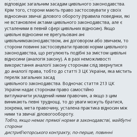
відповідає загальним засадам цивільного законодавства.
Крім того, сторони мають право застосовувати у своїх
відносинах звичаї ділового обороту (правила поведінки, які
не встановлені актами цивільного законодавства, але є
усталеними в певній сфері цивільних відносин). Якщо
цивільні відносини не врегульовані ані
цивільнимзаконодавством, ані договором або звичаєм, то
сторони повинні застосовувати правові норми цивільного
законодавства, що регулюють подібні за змістом цивільні
відносини (аналогія закону). А в разі неможливості
використання аналогії закону сторонам слід звернутися
до аналогії права, тобто до статті 3 ЦК України, яка містить
перелік загальних засад
цивільного законодавства. Водночас стаття 213 ЦК
України надає сторонам право самостійно
витлумачити укладений ними правочин, а якщо з цим
виникають певні труднощі, то до уваги можуть братися,
зокрема, мета правочину, усталена практика відносин між
ними та звичаї діловогообороту.
Тобто, якщо немає прямої норми в законодавстві, майбутні
сторони
дистриб'юторського контракту, по-перше, повинні