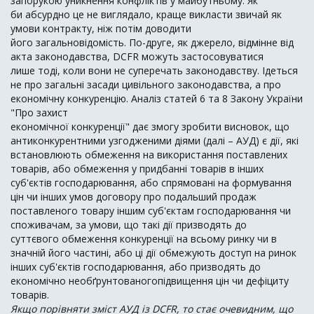
запорукою уникнення конфліктів у майбутньому. Як
би абсурдно це не виглядало, краще викласти звичай як
умови контракту, ніж потім доводити
його загальновідомість. По-друге, як джерело, відмінне від
акта законодавства, DCFR можуть застосовуватися
лише тоді, коли вони не суперечать законодавству. Ідеться
не про загальні засади цивільного законодавства, а про
економічну конкуренцію. Аналіз статей 6 та 8 Закону України
"Про захист
економічної конкуренції" дає змогу зробити висновок, що
антиконкурентними узгодженими діями (далі – АУД) є дії, які
встановлюють обмеження на використання поставлених
товарів, або обмеження у придбанні товарів в інших
суб'єктів господарювання, або спрямовані на формування
цін чи інших умов договору про подальший продаж
поставленого товару іншим суб'єктам господарювання чи
споживачам, за умови, що такі дії призводять до
суттєвого обмеження конкуренції на всьому ринку чи в
значній його частині, або ці дії обмежують доступ на ринок
інших суб'єктів господарювання, або призводять до
економічно необґрунтованогопідвищення цін чи дефіциту
товарів.
Якщо порівняти зміст АУД із DCFR, то стає очевидним, що