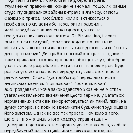
Тоді такі питання, як аналогія та джерела права,
тлумачення правочинів, юридичні аномалії тощо, які раніше
студенту видавалися зайвим витрачанням часу, стають
фахівцю в пригоді. Особливо, коли він стикається з
необхідністю скласти або перевірити правочин,
який передбачає виникнення відносин, чітко не
врегульованих законодавством. Ба більше, іноді юрист
опиняється в ситуації, коли законодавство навіть не
містить загального визначення таких відносин, лише "хтось
десь про них чув". Дистриб'юторський контракт є одним із
таких прикладів: кожний про нього або щось чув, або брав
участь у його розробленні. У цій статті певною мірою буде
розглянуто його правову природу та деякі аспекти його
регулювання. Слово "дистриб'ютор" перекладається з
англійської мови як "поширювач", "розподілювач"
або "роздавач". І хоча законодавство України не містить
узагальнювального визначення цього терміна, у багатьох
нормативних актах він використовується як такий, який, на
думку авторів, не повинен викликати будь-яких труднощів із
його змістом. Однак не все так просто. Почнемо з того,
що статті 6 – 8 Цивільного кодексу України (далі –
ЦК України) дозволяють сторонам укласти договір, який не
передбачений актами цивільного законодавства, але