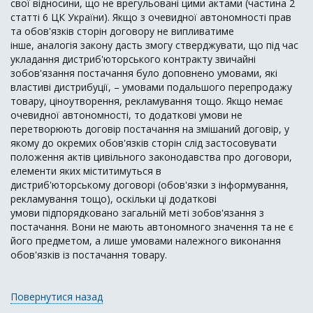
свої відносини, що не врегульовані цими актами (частина 2
статті 6 ЦК України). Якщо з очевидної автономності прав
та обов'язків сторін договору не випливатиме
інше, аналогія закону дасть змогу стверджувати, що під час
укладання дистриб'юторського контракту звичайні
зобов'язання постачання було доповнено умовами, які
властиві дистрибуції, – умовами подальшого перепродажу
товару, ціноутворення, рекламування тощо. Якщо немає
очевидної автономності, то додаткові умови не
перетворюють договір постачання на змішаний договір, у
якому до окремих обов'язків сторін слід застосовувати
положення актів цивільного законодавства про договори,
елементи яких міститимуться в
дистриб'юторському договорі (обов'язки з інформування,
рекламування тощо), оскільки ці додаткові
умови підпорядковано загальній меті зобов'язання з
постачання. Вони не мають автономного значення та не є
його предметом, а лише умовами належного виконання
обов'язків із постачання товару.
Повернутися назад