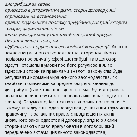
дистрибуція за своєю
природою є узгодженими діями сторін договору, які
спрямовані на встановлення
правил подальшого продажу придбаних дистриб'ютором
товарів, формування цін чи
інших умов договору про такий наступний продаж.
Питання лише в тому, чи
відбувається порушення економічної конкуренції.
Якщо ж
немає спеціального законодавства, сторонам нічого
невідомо про звичаї у сфері дистрибуції та в договорі
відсутні спеціальні умови про його регулювання, то
відносини сторін за правилами аналогії закону слід буде
регулювати нормами українського законодавства, які
єнайбільш близькими за предметом регулювання до
дистрибуції (саме така послідовність має бути дотримана:
аналогія повинна бути застосована лише в разі відсутності
звичаю). Безумовно, ідеться про відносини постачання. У
такому випадку є нагода звернутися до питання тлумачення
правочину та загальних правилспіввідношення актів
цивільного законодавства й договору, згідно з якими
сторони мають право врегулювати в договорі, який
передбачено актами цивільного законодавства,