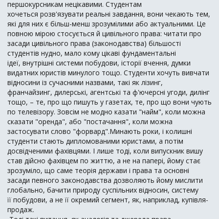
першокурсникам нецікавими. Студентам
хочеться розв'язувати реальні завдання, вони чекають тем,
які для них є більш-менш зрозумілими або актуальними. Це
повною мірою стосується й цивільного права: читати про
засади цивільного права (законодавства) більшості
студентів нудно, мало кому цікаві фундаментальні
ідеї, внутрішні системи побудови, історії вчення, думки
видатних юристів минулого тощо. Студенти хочуть вивчати
відносини із сучасними назвами, такі як лізинг,
франчайзинг, дилерські, агентські та ф'ючерсні угоди, дилінг
тощо, – те, про що пишуть у газетах, те, про що вони чують
по телевізору. Зовсім не модно казати "найм", коли можна
сказати "оренда", або "постачання", коли можна
застосувати слово "форвард".Минають роки, і колишні
студенти стають дипломованими юристами, а потім
досвідченими фахівцями. І лише тоді, коли випускник вишу
став дійсно фахівцем по життю, а не на папері, йому стає
зрозуміло, що саме теорія держави і права та основні
засади певного законодавства дозволяють йому мислити
глобально, бачити природу суспільних відносин, систему
її побудови, а не її окремий сегмент, як, наприклад, купівля-
продаж.