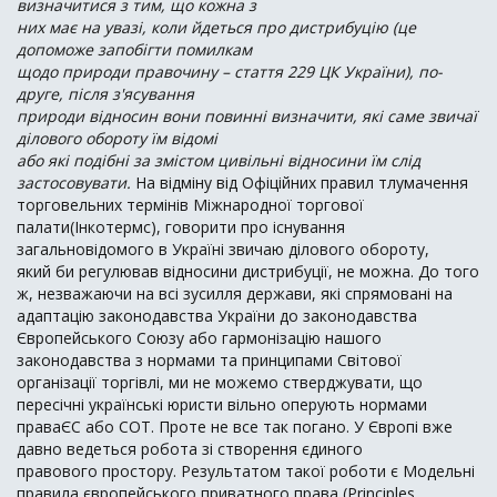
визначитися з тим, що кожна з
них має на увазі, коли йдеться про дистрибуцію (це
допоможе запобігти помилкам
щодо природи правочину –
стаття 229 ЦК України
), по-
друге, після з'ясування
природи відносин вони повинні визначити, які саме звичаї
ділового обороту їм відомі
або які подібні за змістом цивільні відносини їм слід
застосовувати.
На відміну від Офіційних правил тлумачення
торговельних термінів Міжнародної торгової
палати(Інкотермс), говорити про існування
загальновідомого в Україні звичаю ділового обороту,
який би регулював відносини дистрибуції, не можна. До того
ж, незважаючи на всі зусилля держави, які спрямовані на
адаптацію законодавства України до законодавства
Європейського Союзу або гармонізацію нашого
законодавства з нормами та принципами Світової
організації торгівлі, ми не можемо стверджувати, що
пересічні українські юристи вільно оперують нормами
праваЄС або СОТ. Проте не все так погано. У Європі вже
давно ведеться робота зі створення єдиного
правового простору. Результатом такої роботи є Модельні
правила європейського приватного права (Principles,