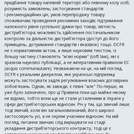
придбання товару напевній території або певному колу осіб;
розумність замовлень; застосування стандартів
і рекомендаційних цін, умов перепродажу товару
споживачам; проведення рекламних заходів; підтримання
належного рівня суспільної думки про товар; звітність
дистриб'ютора; можливість здійснення постачальником
контролю за діяльністю дистриб'ютора (доступ до його
приміщень, дотримання стандартів і вказівок) тощо. DCFR
не є нормативним актом, а лише науковим текстом, їх
більшу частину становлять "м'які норми" (soft law), які є
зразком наукової публікації, а не імперативним правилом ЄС
(acquis communautaire). Незважаючи на це, на мій погляд,
DCFR є реальним джерелом, яке українські підприємці
можуть застосувати задля регулювання власних договірних
зобов'язань. Однак, як завжди, є певні "але" По-перше, як
уже було зазначено, про ці Правила поки що майже нікому
не відомо, тобто вони ще не стали усталеними в Україні у
сфері дистриб'юторських відносин. Річ у тім, що звичай лише
тоді звичай, коли він загальновизнаний, його широко
застосовують усі, а не окремі учасники відносин. На мій
погляд, питання звичаю слід вирішувати на стадії
укладання дистриб'юторського контракту, тоді це є