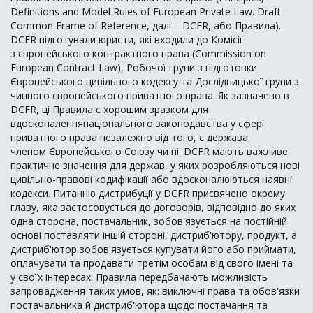
Definitions and Model Rules of European Private Law. Draft
Common Frame of Reference, далі – DCFR, або Правила).
DCFR підготували юристи, які входили до Комісії
з європейського контрактного права (Commission on
European Contract Law), Робочої групи з підготовки
Європейського цивільного кодексу та Дослідницької групи з
чинного європейського приватного права. Як зазначено в
DCFR, ці Правила є хорошим зразком для
вдосконаленнянаціонального законодавства у сфері
приватного права незалежно від того, є держава
членом Європейського Союзу чи ні. DCFR мають важливе
практичне значення для держав, у яких розробляються нові
цивільно-правові кодифікації або вдосконалюються наявні
кодекси. Питанню дистрибуції у DCFR присвячено окрему
главу, яка застосовується до договорів, відповідно до яких
одна сторона, постачальник, зобов'язується на постійній
основі поставляти іншій стороні, дистриб'ютору, продукт, а
дистриб'ютор зобов'язується купувати його або приймати,
оплачувати та продавати третім особам від свого імені та
у своїх інтересах. Правила передбачають можливість
запровадження таких умов, як: виключні права та обов'язки
постачальника й дистриб'ютора щодо постачання та