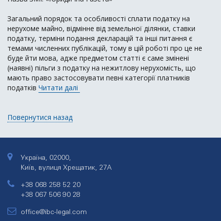
Загальний порядок та особливості сплати податку на
нерухоме майно, відмінне від земельної ділянки, ставки
податку, терміни подання декларацій та інші питання є
темами численних публікацій, тому в цій роботі про це не
буде йти мова, адже предметом статті є саме змінені
(наявні) пільги з податку на нежитлову нерухомість, що
мають право застосовувати певні категорії платників
податків
Читати далі
Повернутися назад
Україна, 02000,
Київ, вулиця Хрещатик, 27А
+38 068 258 52 20
+38 067 506 90 28
office@ibc-legal.com