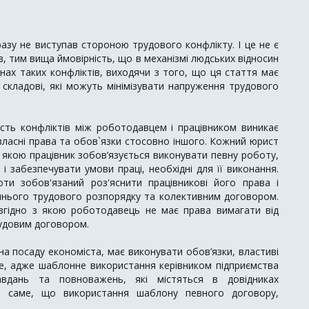
азу не виступав стороною трудового конфлікту. І це не є
 тим вища ймовірність, що в механізмі людських відносин
нах таких конфліктів, виходячи з того, що ця стаття має
 складові, які можуть мінімізувати напруження трудового
ість конфліктів між роботодавцем і працівником виникає
власні права та обов`язки стосовно іншого. Кожний юрист
 якою працівник зобов’язується виконувати певну роботу,
 забезпечувати умови праці, необхідні для її виконання.
и зобов'язаний роз'яснити працівникові його права і
шнього трудового розпорядку та колективним договором.
 згідно з якою роботодавець не має права вимагати від
рудовим договором.
 на посаду економіста, має виконувати обов’язки, властиві
кше, адже шаблонне використання керівником підприємства
вдань та повноважень, які містяться в довідниках
 те саме, що використання шаблону певного договору,