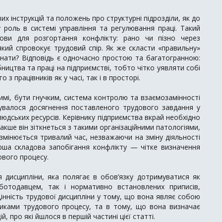
х інструкцій та положень про структурні підрозділи, як до
 роль в системі управління та регулювання праці. Такий
мови для розгортання конфлікту: рано чи пізно через
який спровокує трудовий спір. Як же скласти «правильну»
нати? Відповідь є одночасно простою та багатогранною:
ництва та праці на підприємстві, тобто чітко уявляти собі
 працівників як у часі, так і в просторі.
мі, бути гнучким, система контролю та взаємозамінності
валося досягнення поставленого трудового завдання у
дських ресурсів. Керівнику підприємства вкрай необхідно
інакше він зіткнеться з такими організаційними патологіями,
 змінюється тривалий час, незважаючи на зміну діяльності
рша складова запобігання конфлікту — чітке визначення
ового процесу.
 дисципліни, яка полягає в обов’язку дотримуватися як
оботодавцем, так і нормативно встановлених приписів,
Цінність трудової дисципліни у тому, що вона являє собою
никами трудового процесу, та в тому, що вона визначає
 про які йшлося в першій частині цієї статті.