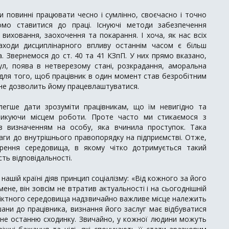
и повинні працювати чесно і сумлінно, своєчасно і точно
омо ставитися до праці. Існуючі методи забезпечення
виховання, заохочення та покарання. І хоча, як нас всіх
аходи дисциплінарного впливу останнім часом є більш
. Звернемося до ст. 40 та 41 КЗпП. У них прямо вказано,
ул, поява в нетверезому стані, розкрадання, аморальна
для того, щоб працівник в один момент став безробітним
о не дозволить йому працевлаштуватися.
егше дати зрозуміти працівникам, що їм невигідно та
изикуючи місцем роботи. Проте часто ми стикаємося з
з визначенням на особу, яка вчинила проступок. Така
аги до внутрішнього правопорядку на підприємстві. Отже,
орення середовища, в якому чітко дотримується такий
ть відповідальності.
нашій країні діяв принцип соціалізму: «Від кожного за його
ене, він зовсім не втратив актуальності і на сьогоднішній
ліктного середовища надзвичайно важливе місце належить
шани до працівника, визнання його заслуг має відбуватися
є не останню сходинку. Звичайно, у кожної людини можуть