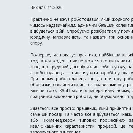
Вихід:10.11.2020
Практично не існує роботодавця, який жодного р
чимось надзвичайним, адже чим більший колектив,
відбудеться збій. Спробуємо розібратися у причи
юридичну направленість, та назвати три основні
спору.
По-перше, як показує практика, найбільша кільк
тоді, коли жоден з них не може чітко визначити 
знає, що трудовий договір являє собою угоду, за
а роботодавець — виплачувати заробітну плату і
При цьому роботодавець ще до початку робот
обов'язки, ознайомити його з правилами внутрі
Більше того, КЗпП містить імперативну норму,
працівника виконання роботи, не обумовленої т
Здається, все просто: працівник, який прийнятий
саме цій посаді. Та часто все відбувається іна
або HR-менеджером типових професійних за
кваліфікаційних характеристик професій, це
запозиченого в інтернеті.