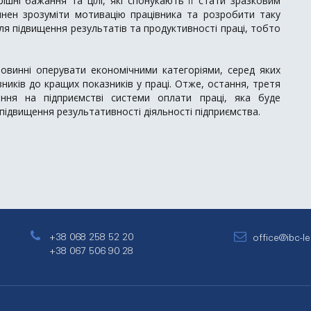
ішні бажання та цілі, які спонукають її стати зразковим
инен зрозуміти мотивацію працівника та розробити таку
я підвищення результатів та продуктивності праці, тобто
овинні оперувати економічними категоріями, серед яких
иків до кращих показників у праці. Отже, остання, третя
ння на підприємстві системи оплати праці, яка буде
 підвищення результативності діяльності підприємства.
+38 068 258 52 20
office@ibc-l
+38 067 506 90 28