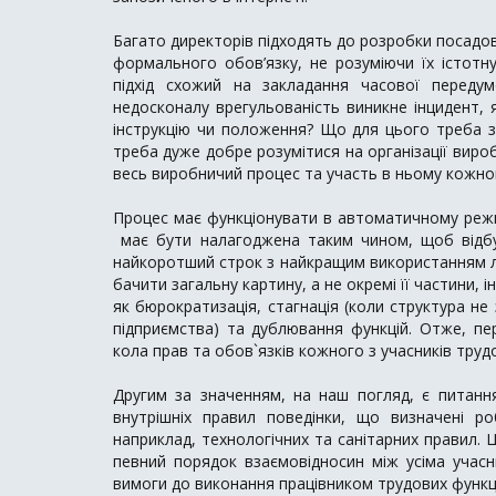
Багато директорів підходять до розробки посадови
формального обов’язку, не розуміючи їх істотну
підхід схожий на закладання часової переду
недосконалу врегульованість виникне інцидент, 
інструкцію чи положення? Що для цього треба з
треба дуже добре розумітися на організації вироб
весь виробничий процес та участь в ньому кожного з
Процес має функціонувати в автоматичному режи
має бути налагоджена таким чином, щоб відбу
найкоротший строк з найкращим використанням лю
бачити загальну картину, а не окремі її частини, 
як бюрократизація, стагнація (коли структура не
підприємства) та дублювання функцій. Отже, пе
кола прав та обов`язків кожного з учасників труд
Другим за значенням, на наш погляд, є питання
внутрішніх правил поведінки, що визначені р
наприклад, технологічних та санітарних правил. 
певний порядок взаємовідносин між усіма учас
вимоги до виконання працівником трудових функцій,