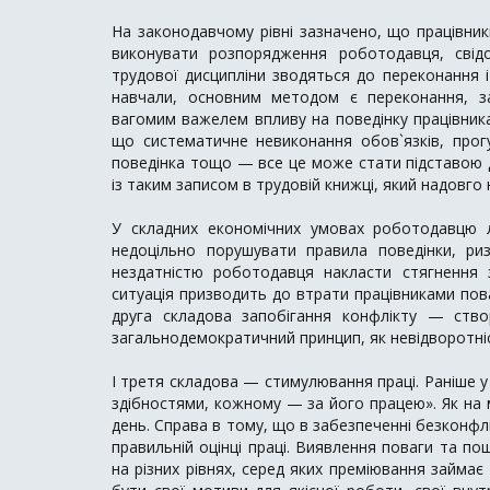
На законодавчому рівні зазначено, що працівник
виконувати розпорядження роботодавця, свід
трудової дисципліни зводяться до переконання і 
навчали, основним методом є переконання, з
вагомим важелем впливу на поведінку працівника
що систематичне невиконання обов`язків, прог
поведінка тощо — все це може стати підставою 
із таким записом в трудовій книжці, який надовг
У складних економічних умовах роботодавцю л
недоцільно порушувати правила поведінки, р
нездатністю роботодавця накласти стягнення 
ситуація призводить до втрати працівниками пов
друга складова запобігання конфлікту — ств
загальнодемократичний принцип, як невідворотніс
І третя складова — стимулювання праці. Раніше у 
здібностями, кожному — за його працею». Як на м
день. Справа в тому, що в забезпеченні безконф
правильній оцінці праці. Виявлення поваги та по
на різних рівнях, серед яких преміювання займа