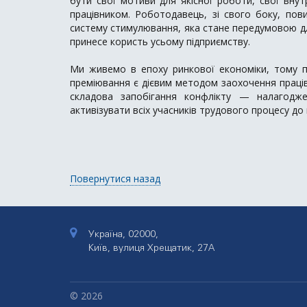
бути свої мотиви для якісної роботи, свої внутр
працівником. Роботодавець, зі свого боку, пов
систему стимулювання, яка стане передумовою дл
принесе користь усьому підприємству.
Ми живемо в епоху ринкової економіки, тому п
преміювання є дієвим методом заохочення працівн
складова запобігання конфлікту — налагодже
активізувати всіх учасників трудового процесу до
Повернутися назад
Україна, 02000,
Київ, вулиця Хрещатик, 27А
© 2026