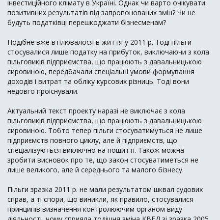
інвестиційного клімату в Україні. Однак чи варто очікувати
позитивних результатів від запропонованих змін? Чи не
будуть податківці перешкоджати бізнесменам?
Подібне вже втілювалося в життя у 2011 р. Тоді пільги
стосувалися лише податку на прибуток, виключаючи з кола
пільговиків підприємства, що працюють з давальницькою
сировиною, передбачали спеціальні умови формування
доходів і витрат та обліку курсових різниць. Тоді вони
недовго проіснували.
Актуальний текст проекту наразі не виключає з кола
пільговиків підприємства, що працюють з давальницькою
сировиною. Тобто тепер пільги стосуватимуться не лише
підприємств повного циклу, але й підприємств, що
спеціалізуються виключно на пошитті. Також можна
зробити висновок про те, що закон стосуватиметься не
лише великого, але й середнього та малого бізнесу.
Пільги зразка 2011 р. не мали результатом шквал судових
справ, а ті спори, що виникли, як правило, стосувалися
принципів визначення контролюючим органом виду
діяльності, чому сприяла тодішня зміна КВЕД зі зразка 2005